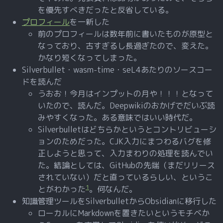
を優先すべきだったと反省している。
プロフィール
を一新した
前のプロフィールは数年前に書いたものが原型と
なっており、古すぎるし長過ぎたので、変えた。
かなり短くなってしまった。
Silverbullet・wasm-time・seL4あたりのソースコー
ドを読んだ
うおお！今月はインプットの月や！！！となって
いたので、読んだ。Deepwikiのおかげでだいぶ読
みやすくなった。ある意味ではいい時代だ。
Silverbulletはどちらかというとコントリビューシ
ョンのためだった。CJK入力にまつわるバグを修
正しようと思って、入力まわりの処理を読んでい
た。結論としては、GitHubの先端（まだリリース
されていない）だと直っているらしい、というこ
1
とがわかった
。何なんだ。
知識管理ツールをSilverbulletからObsidianに移行した
ローカルにMarkdownを置きたいというモチベか