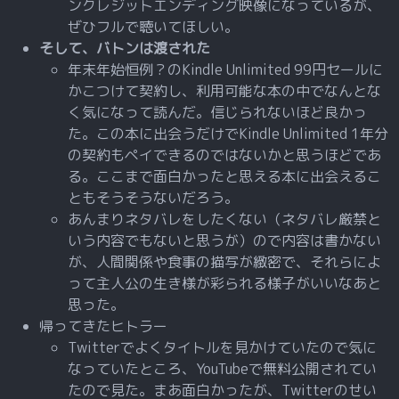
ンクレジットエンディング映像になっているが、
ぜひフルで聴いてほしい。
そして、バトンは渡された
年末年始恒例？のKindle Unlimited 99円セールに
かこつけて契約し、利用可能な本の中でなんとな
く気になって読んだ。信じられないほど良かっ
た。この本に出会うだけでKindle Unlimited 1年分
の契約もペイできるのではないかと思うほどであ
る。ここまで面白かったと思える本に出会えるこ
ともそうそうないだろう。
あんまりネタバレをしたくない（ネタバレ厳禁と
いう内容でもないと思うが）ので内容は書かない
が、人間関係や食事の描写が緻密で、それらによ
って主人公の生き様が彩られる様子がいいなあと
思った。
帰ってきたヒトラー
Twitterでよくタイトルを見かけていたので気に
なっていたところ、YouTubeで無料公開されてい
たので見た。まあ面白かったが、Twitterのせい