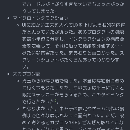
でハードルが上がりすぎたせいでちょっとがっか
りしてしまった。
マイクロインタラクション
UIに細かい工夫を入れてUXを上げようね的な内容
だと思っていたが違った。あるプロダクトの機能
を最小単位に分解し、インタラクションの構成要
素を定義して、それに沿って機能を評価する……
みたいな内容だった。まあわりと面白かった。ス
クリーンショットがたくさんあってわかりやす
い。
大カプコン展
埼玉からの帰り道で寄った。本当は帰宅後に改め
て行くつもりだったが、この展示は平日に行くと
限定ステッカーがもらえるため、このタイミング
2
で行きたかった
。
かなりよかった。キャラの設定やゲーム制作の裏
側まで色々な展示があって面白かった。ただ、改
めて考えるとカプコンのIPにぜんぜん触れてこな
かったんだなあと思った。バイオハザードとかも