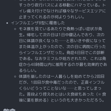
すっかり夜行バスによる移動にハマっている。ト
イレ備え付けでなければ様々なサービスエリアに
止まってくれるのが何よりうれしい。
インフルエンザB型に罹患した
モネ展を見ているあたりで発熱っぽい症状が発
生。帰宅して次の日は1日中寝込んでおり、次の
日に体調が良くなった……と思いきや夜になって
また体温が上がったので、次の日に病院に行った
らインフルエンザだった。発症4日目でこの診断
である。なおタミフルが処方されたが、これは発
症から48時間以内に服用するのが最も効果的であ
るらしい。
体調を崩したのは一人暮らしを始めてから2回目
だが、1回目が食中毒だったので、正直インフル
くらいどうってことないな……と思ってしまっ
た。普段より控えめとはいえ食欲もあった（= 食
後に薬を飲める）というのも大きかっただろう。