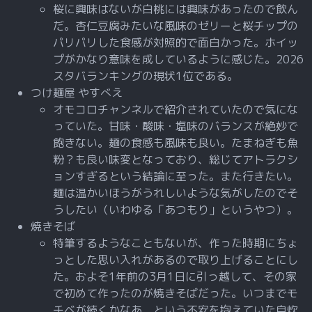
桜に興味はないが白桃には興味があったので飲ん
だ。杏仁豆腐みたいな風味のゼリーと桜チップの
パリパリした食感が対照的で面白かった。ホイッ
プがかなり意味を成しているように感じた。2026
スタバランキングの現状1位である。
つけ麺屋 やすべえ
オモコロチャンネルで紹介されていたので気にな
っていた。甘味・酸味・塩味のバランスが絶妙で
飽きない。麺の食感も風味も良い。たまねぎも魚
粉？も良い味変となっており、総じてアトラクシ
ョンすぎるという結論に至った。また行きたい。
麺は温かいほうがうれしいような気がしたのでそ
うしたい（いわゆる「あつもり」というやつ）。
焼きそば
特筆するようなこともないが、作った時期にちょ
っとした思い入れがあるので取り上げることにし
た。およそ1年前の3月1日に引っ越して、その家
で初めて作ったのが焼きそばだった。いつまでモ
チベが続くかなあ、という不安を抱えていた自炊