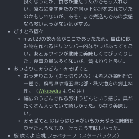
良くなったが、食感が嫌だったのでもう入れな
い。流石に変すぎたので何か下処理を忘れていた
のかもしれないが、あそこまで煮込んであの食感
なら救いようがない気がする。
びすとろ椿々
mast23の飲み会がここであったため。自由に飲
み物を作れるドリンクバー的なやつがあってすご
い。あと赤ワインが地味に美味しくてびっくりし
た。食事の量は多くないが、質はわりと良い。
おっきりこみうどん・みそぽてと
おっきりこみ（おっ切り込み）は煮込み麺料理の
一種で、群馬県や埼玉県北部・秩父地方の郷土料
理。（
Wikipedia
より引用）
幅広のうどんで作る豚汁うどんという感じ。具が
たくさん入っていて嬉しかった。かなり美味し
い。
みそぽてと のほうはじゃがいもの天ぷらに味噌を
乗せたようなもの。けっこう美味しかった。
桜 咲くよ 白桃 フラペチーノ（スターバックス）