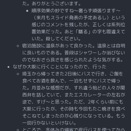
た。ありがとうございます。
順序効果の妙ですね～奢らず頑張ります～
（来月もスライド発表の予定あるし）という
感じのコメントを残したが、正しくは系列位
置効果だった。あと「驕る」の字も間違えて
いた。殺してください。
宿泊施設に温泉があって良かった。温泉とは自明
に良いものである。普段はシャワーしか浴びない
のでなおさら良さを感じられたような気がする。
なぜか大阪に行くことになったので、行った
埼玉から帰ってきた2日後にバスで行き、ご飯を
食べてお酒を飲んで、一泊もせずにバスで帰っ
た。月並みな感想だが、すれ違う殆どの人々が関
西弁を話していて、またエスカレーターの左右が
逆で、すげ～と思った。ただ、2年くらい前にも
大阪に行ったが、その時も今回もたこ焼きを食べ
そこねてしまったのが心残りになっている。もう
一回行かないといけない。
ところで、冬休みの帰省で夜行バスを使ってから