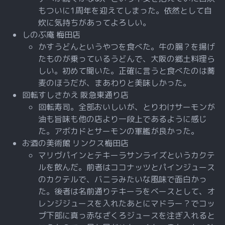
もついに1周年を迎えてしまった。依然として自
炊に気持ちがあってよろしい。
しのぶ庵 梅田店
かすうどんというやつを食べた。牛の腸？を揚げ
たものが乗っているうどんで、大阪の郷土料理ら
しい。初めて聞いた。正確に言うと食べたのは蕎
麦のほうだが、まあわりと美味しかった。
回転すしさかえ 阪急東通り店
回転寿司。全部おいしいが、とりわけサーモンが
油も旨味も他の店より一段上であるように感じ
た。アボカドとサーモンの軍艦が良かった。
お酒の美術館 リンクス梅田店
マリヴパインとテキーラサンライズというカクテ
ルを飲んだ。前者はココナッツとパインジュース
のカクテルで、バニラみたいな風味で面白かっ
た。後者は名前通りテキーラをベースとして、オ
レンジジュースを入れたあとにマドラー？でコッ
プ下部に真っ赤なざくろジュースを注ぎ入れると