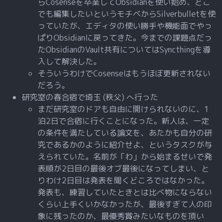
らCosenseを卒業してObsidianを使い始め、どこ
でも編集したいというモチベからSilverbulletを使
っていたが、エディタの使い勝手や機能面でやっ
ぱりObsidianに戻ってきた。今までの課題点だっ
たObsidianのVault共有についてはSyncthingを導
入して解決した。
そういうわけでCosenseはもうほぼ更新されない
だろう。
研究室の春合宿で埼玉 (秩父) へ行った
まだ研究室のドアも自由に開けられないのに、1
泊2日で合宿に行くことになった。新人は、一定
の条件を満たしている論文を、あたかも自分の研
究であるかのように紹介せよ、というタスクが与
えられていた。名前が「わ」から始まるせいで発
表順が2日目の最後オブ最後になってしまい、と
りわけ2日目は発表を聞くどころではなかった。
発表も、練習していたときとは比べ物にならない
くらい上手くいかなかったが、最後すぎて人の印
象に残ったのか、最優秀賞みたいなものを頂い