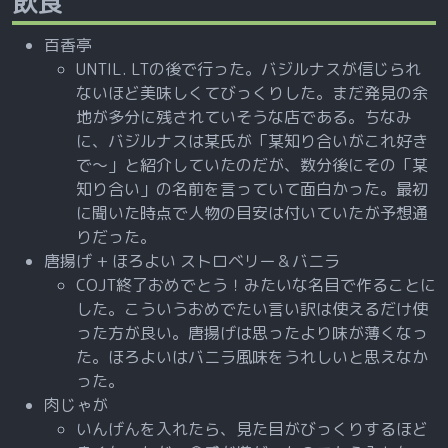
飲食
百香亭
UNTIL. LTの後で行った。バジルナスが信じられ
ないほど美味しくてびっくりした。まだ発見の余
地が多分に残されていそうな店である。ちなみ
に、バジルナスは某氏が「某知り合いがこれ好き
で～」と紹介していたのだが、数分後にその「某
知り合い」の名前を言っていて面白かった。最初
に聞いた時点で人物の目安は付いていたが予想通
りだった。
唐揚げ + ほろよい ストロベリー＆バニラ
COJT終了おめでとう！みたいな名目で作ることに
した。こういうおめでたい言い訳は使えるだけ使
った方が良い。唐揚げは思ったより味が薄くなっ
た。ほろよいはバニラ風味をうれしいと思えなか
った。
肉じゃが
いんげんを入れたら、見た目がびっくりするほど