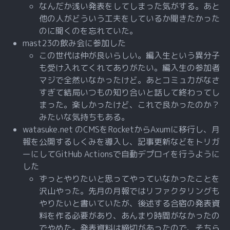
なんだか浅い発表をしてしまった気がする。あと
他の人がどういう工夫をしているか聞きたかった
のに聞くのを忘れていた。
mast23の飲み会に参加した
この世代は仲が良いらしい。編入生という異分子
も受け入れてくれてありがたい。編入生の参加者
マジで全然いなかったけど。あとコミュ力がなさ
すぎて結局いつもの知り合いと話して終わってし
まった。楽しかったけど、これで良かったのか？
みたいな気持ちもある。
watasuke.net のCMSをRocketからAxumに移行し、月
報を公開するしくみを導入し、記事更新などをトリガ
ーにしてGitHub Actionsで自動デプロイを行うように
した
ずっとやりたいと思ってやっていなかったことを
沢山やった。先月の月報ではリファクタリングも
やりたいと書いていたが、後述する合宿の発表資
料を作る必要があり、あんまり時間がなかったの
でやめた。発表資料は締切があったので、そちら