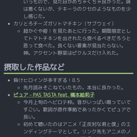
いうもので、見た目がめちゃくちゃ良かった。味
は悪くないが、テキーラのクセのようなものを少
し感じた。
カリとろチーズガリトマチキン（サブウェイ）
超かぐや姫！を見たあとに行った。期間限定とし
てトマトチキンを出されたら食べるべきだろうと
思って食べた。良くない要素が見当たらない。
神。アクセント野菜はピクルスだけ入れた。
摂取した作品など
負けヒロインが多すぎる！8.5
先月読みそこねていたもの。本当に良かった。
ピュア - PAS TASTA feat. 橋本絵莉子
今月上旬のヘビロテ枠。音がいっぱい鳴っていて
すごい。歌詞が原作準拠であったかくてピュアで
良い。
初めて聴いたのはアニメ「正反対な君と僕」のエ
ンディングテーマとして。リンク先もアニメのノ