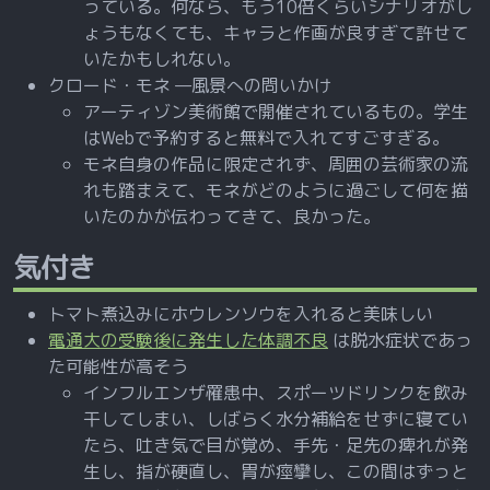
っている。何なら、もう10倍くらいシナリオがし
ょうもなくても、キャラと作画が良すぎて許せて
いたかもしれない。
クロード・モネ —風景への問いかけ
アーティゾン美術館で開催されているもの。学生
はWebで予約すると無料で入れてすごすぎる。
モネ自身の作品に限定されず、周囲の芸術家の流
れも踏まえて、モネがどのように過ごして何を描
いたのかが伝わってきて、良かった。
気付き
トマト煮込みにホウレンソウを入れると美味しい
電通大の受験後に発生した体調不良
は脱水症状であっ
た可能性が高そう
インフルエンザ罹患中、スポーツドリンクを飲み
干してしまい、しばらく水分補給をせずに寝てい
たら、吐き気で目が覚め、手先・足先の痺れが発
生し、指が硬直し、胃が痙攣し、この間はずっと