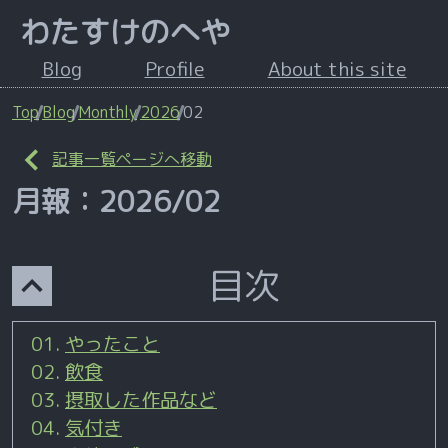
わたすけのへや
Blog
Profile
About this site
Top
Blog
Monthly
2026
02
記事一覧ページへ移動
月報：
2026
/
02
目次
やったこと
飲食
摂取した作品など
気付き