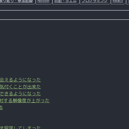
振り返り・参加記録
Notion
日記・ポエム
プログラミング
React
会えるようになった
気付くことが出来た
できるようになった
ビスに対する解像度が上がった
点
ま留学してしまった