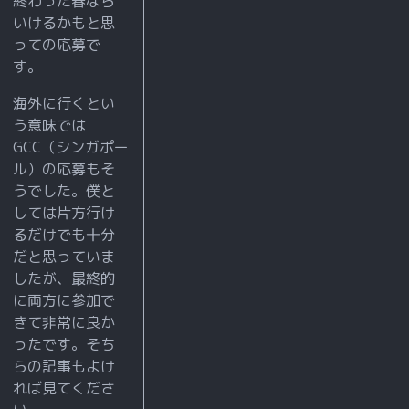
終わった春なら
視
いけるかもと思
で
っての応募で
き
す。
る
海外に行くとい
よ
う意味では
う
GCC（シンガポー
に
ル）の応募もそ
な
うでした。僕と
っ
しては片方行け
るだけでも十分
た
だと思っていま
したが、最終的
Ins
に両方に参加で
tag
きて非常に良か
ram
ったです。そち
と
らの記事もよけ
れば見てくださ
い