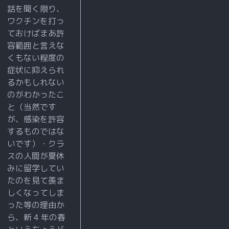
の
話を聞く限り、
服
ワクチンを打っ
装
ておけばまあ許
容範囲と言えな
に
くもない程度の
関
症状に抑えられ
す
るかもしれない
る
のがわかったこ
違
と（当然です
和
が、感染を許容
するものではな
感
いです）・クラ
に
スの人間が夏休
気
みに留学してい
付
たのを見て羨ま
く
しくなってしま
こ
った等の理由か
ら、新 4 年の春
と