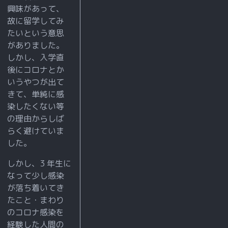
中
興味があって、
国
故に留学してみ
語
たいという意思
がありました。
に
しかし、入学直
出
後にコロナとか
会
いうやつが出て
え
きて、単純に感
る
染したくない等
よ
の理由からしば
らく避けていま
う
した。
に
な
しかし、3 年生に
っ
なって少し感染
が落ち着いてき
た
たこと・まわり
自
のコロナ感染を
分
経験した人間の