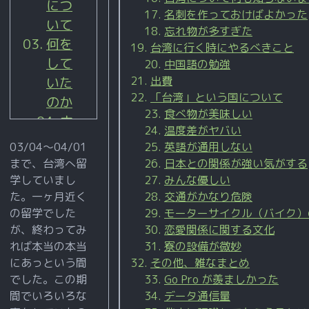
につ
名刺を作っておけばよかった
いて
忘れ物が多すぎた
何を
台湾に行く時にやるべきこと
して
中国語の勉強
いた
出費
「台湾」という国について
のか
食べ物が美味しい
中
温度差がヤバい
国
03/04〜04/01
英語が通用しない
語
まで、台湾へ留
日本との関係が強い気がする
の
学していまし
みんな優しい
た。一ヶ月近く
授
交通がかなり危険
の留学でした
モーターサイクル（バイク）
業
が、終わってみ
恋愛関係に関する文化
研
れば本当の本当
寮の設備が微妙
究
にあっという間
その他、雑なまとめ
観
でした。この期
Go Pro が羨ましかった
光
間でいろいろな
データ通信量