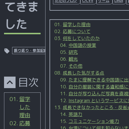
ただのブログ
C/C++
ゲーム
Linux
てきま
した
留学した理由
応募について
何をしていたのか
2023-
中国語の授業
12-26
振り返り・参加記録
研究
2023-
観光
04-03
その他
成長した気がする点
目次
たまに理解できる中国語に出
自分の服装に関する違和感に
自分が写り込んだ写真を直視
留学
Instagram というサー
した
成長できなかったところ・反省
理由
英語力
コミュニケーション能力
応募
台湾について何も知らないま