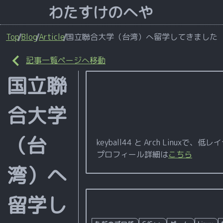
わたすけのへや
Top
Blog
Article
国立聯合大学（台湾）へ留学してきました
記事一覧ページへ移動
国立聯
合大学
（台
keyball44 と Arch Lin
プロフィール詳細は
こちら
湾）へ
留学し