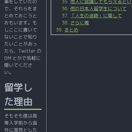
事をしていたの
そ
他人に認識してもらえるとい
で、それらをま
他の日本人留学生について
の
とめておこうと
「人生の追跡」に関して
他
おもいます。も
さらに雑
成長
しここに書いて
まとめ
した
ないことで知り
気が
たいことがあっ
たら、Twitter の
する
DM とかで気軽に
点
聞いてくださ
た
い。
ま
に
留学し
理
た理由
解
で
そもそも僕は高
き
専入学前から海
る
外に漠然とした