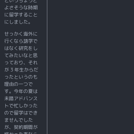
というちょうど
が
よさそうな時期
出
に留学すること
来
にしました。
た
せっかく海外に
自
行くなら語学で
分
はなく研究をし
が
てみたいなと思
写
っており、それ
り
が 3 年生からだ
ったというのも
込
理由の一つで
ん
す。今年の夏は
だ
未踏アドバンス
写
トで忙しかった
真
ので留学はでき
を
ませんでした
が、契約期間が
直