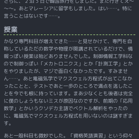
さらに、 2 泊 3 日で韓国旅行をしました。また行きてえ～
～～。あとマレーシアに留学もしました。はい……。特に
言うことはないです……。
授業
かなり専門科目が増えてきた……と見せかけて、専門を自
称しているただの数学や物理が開講されているだけで、情
報っぽい授業は殆どありませんでした。制御情報工学科な
ので制御っぽい「メカトロニクス」とか「計測工学」とか
をやりましたが、マジで面白くなかったです。すみませ
ん……。あと電磁気学でマクスウェル方程式が出てこなか
ったことと、テストであと一歩のところで満点を逃したこ
とを今でも根に持っています。まあ少なくとも後者は完全
に僕のしょうもないミスが原因なのですが、前期の「応用
数学」とかいうクソデカ主語でベクトル解析をやったの
に、電磁気でマクスウェル方程式を用いないのは謎すぎま
す。
あと一般科目も微妙でした。「資格英語演習」という仰々