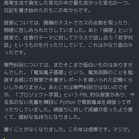
高専生活で発生した変化の中で最も良かった変化の一つ、
日記を書き始めたのもこの年からです。
授業については、微積のテストでカスの点数を取ったり、
物理に苦しめられたりしていました。あと「倫理」という
授業で、任意のテーマに対してクラスで話し合う「哲学対
話」というものを行ったりしていて、これはかなり面白か
ったです。
専門科目については、まだそこまで面白いものはありませ
んでした。「電気電子基礎」という、電気回路のことを勉
強する感じの授業で手書きレポートを強いられた記憶くら
いしかありません。あとこれは専門科目ではないのです
が、「プロジェクト学習」という PBL 的な授業があり、や
る気のない先輩を横目に Python で関数電卓を頑張って作
ったりしていました。頑張りに対して成績が思ったより悪
くて、微妙な気持ちになりました。
書くことがなくなりました。この年は虚無です。マジで。