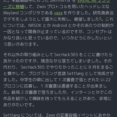
た。未踏期間中に作った zen-mirror を
XREAL Air 2 シリ
ーズに移植
して、Zwin プロトコルを用いたヘッドレスな
Wayland コンポジタである
yaza
を作りました。研究発表会
3
でデモをしようとして盛大に失敗し、絶望しました
。これ
については、NRSDK とか Android とかそのあたりの制約が
一因となって開発が止まっているのですが、コンセプトは
かなり良いと思っているので、いつかどうにかしたいとい
う思いがあります。
それ以外の取り組みとして SecHack365 をここに書けたら
良かったのですが、残念ながら落ちてしまいました。その
代わり、 SecHack365 でやりたかったことに 8 月をまるご
と費やして、プログラミング言語 Settlang として完成させ
ました。中学生の頃に出して 1 次審査で落とされた U-22
プロコンに応募し、1 次審査は通過することが出来まし
た。結局 2 次審査で落ちましたが、インターンとかでこの
作品を紹介して興味を持ってもらえることがあり、非常に
ありがたいです。
Settlang については、Zenn の記事投稿イベントにあやか