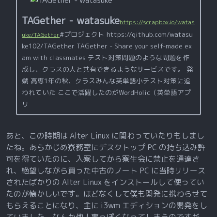
TAGether - watasuke
https://scrapbox.io/watas
#プロジェクト https://github.com/watasu
uke/TAGether
ke102/TAGether TAGether - Share your self-made ex
am with classmates テスト対策問題のような問題を作
成し、クラスの人と共有できるようなサービスです。 発
端 高専1年の秋、クラスみんな英単語小テスト対策に追
われていた ここで活躍したのがWordHolic（英単語アプ
リ
あと、この時期は Alter Linux に関わっていたりもしまし
たね。あらかじめ寮務室にデスクトップ PC の持ち込み許
可を得ていたのに、入寮してから寮生会に禁止を通達さ
れ、絶望しながら買った中古のノート PC に当時リリース
されたばかりの Alter Linux をインストールして使ってい
たのが懐かしいです。ほどなくして僕も開発に携わらせて
もらえることになり、主に i3wm エディションの開発をし