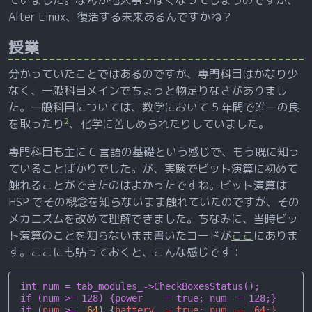
ていました。なんか他人事っぽくなってしまうのですが、
Alter Linux、復活する未来あるんですかね？
授業
分かっていたことではあるのですが、専門科目はかなり少
なく、一般科目メインでちょっと物足りなさがありまし
た。一般科目については、数学において 5 年間で唯一の良
2
を取ったり
、化学に苦しめられたりしていました。
専門科目も主に C 言語の基礎という感じで、もう既に知っ
ていることばかりでした。が、実験でビット演算に初めて
触れることができたのはよかったですね。ビット演算は
HSP でその概念を知らないまま触れていたのですが、その
メカニズムを改めて理解できました。ちなみに、当時ビッ
ト演算のことを知らないまま書いたコードが
ここ
にありま
す。ここにも貼っておくと、こんな感じです：
int num = tab_modules_->CheckBoxesStatus();
if (num >= 128) {power    = true; num -= 128;}
if
 (
num
 >=
  64
) {
battery  = true; num -=  64;}