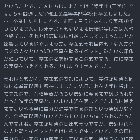
5 年間の総括
ということで、こんにちは。わたすけ（準学士 (工学)）で
「高専」という選択肢
す。5 年間通った宇部工業高等専門学校を卒業しました。
「宇部高専」という選択肢
……卒業したらしいです。正直に言うとあんまり実感が伴
っていません。期末テストもないまま最後の学期がぼんや
「寮生」という選択肢
り終了し、それとほぼ同時に引越しをしてしまったことが
おわりに
影響しているのでしょうか。卒業式それ自体も「なんかク
ラスの人々といっぱい写真を撮るイベント」みたいな印象
が残っていて、卒業の名を冠するこの式ですら、僕に卒業
の実感を与えてくれることはありませんでした。
それはともかく、卒業式の参加によって、学位証明書と同
時に卒業証明書も獲得しました。先日これを大学に提出し
てきたので、合格発表からつい最近に至るまで感じられな
かった進学の実感が、いよいよ姿を表してきたように思え
ます。いや本当に自分が進学できるのだという実感がなく
て、合格証明書が届いてからもいまいち信じられなかった
んですよね。卒業証明書の提出もそうですが、最近は色々
な人と話すイベントがやけに多く発生していて、その度に
自分の（将来の）所属を話しているのも、実感づくりに影