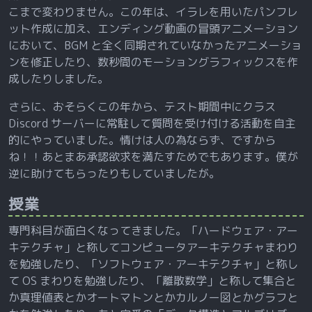
こまで変わりません。この年は、イラレを用いたパンフレ
ット作成に加え、エンディング動画の冒頭アニメーション
において、BGM と全く同期されていなかったアニメーショ
ンを修正したり、数秒間のモーショングラフィックスを作
成したりしました。
さらに、おそらくこの年から、テスト期間中にクラス
Discord サーバーに常駐して質問を受け付ける活動を自主
的にやっていました。情けは人の為ならず、ですから
ね！！あとまあ承認欲求を満たすためでもあります。僕が
逆に助けてもらったりもしていましたが。
授業
専門科目が面白くなってきました。「ハードウェア・アー
キテクチャ」と称してコンピュータアーキテクチャまわり
を勉強したり、「ソフトウェア・アーキテクチャ」と称し
て OS まわりを勉強したり、「離散数学」と称して集合と
か真理値表とかオートマトンとかカルノー図とかグラフと