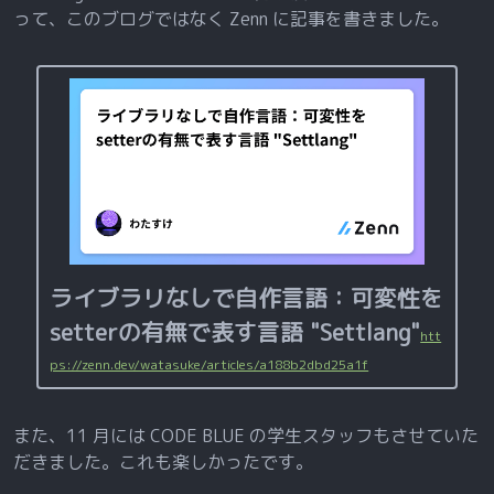
って、このブログではなく Zenn に記事を書きました。
ライブラリなしで自作言語：可変性を
setterの有無で表す言語 "Settlang"
htt
ps://zenn.dev/watasuke/articles/a188b2dbd25a1f
また、11 月には CODE BLUE の学生スタッフもさせていた
だきました。これも楽しかったです。