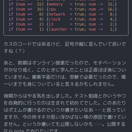
if
 (
num
 >=
  32
) {
memory
   =
 true
; 
num
 -=
  32
;}
if
 (
num
 >=
  16
) {
cpu
      =
 true
; 
num
 -=
  16
;}
if
 (
num
 >=
   8
) {
network
  =
 true
; 
num
 -=
   8
;}
if
 (
num
 >=
   4
) {
clock
    =
 true
; 
num
 -=
   4
;}
if
 (
num
 >=
   2
) {
i3
       =
 true
; 
num
 -=
   2
;}
if
 (
num
 >=
   1
) {
launcher
 =
 true
; 
num
 -=
   1
;}
カスのコードではあるけど、記号が縦に並んでいて良いで
すね（？）
あと、前期はオンライン授業だったので、モチベーション
がかなり低く、このときに学んだことは正直ほぼ身につい
ていません。複素平面だけは、受験で必要だったので、唯
一いまでも身についていると言えるかもしれません。
後期からはやる気を出しました。テスト勉強とかいうやつ
を自発的に行ったのは生まれて初めてでした。このあたり
はポエムが書けるのでいつか書きたいなあ……と思ってい
ますが、今の所オチが思い浮かばない等の原因で書けてい
ません。というか書いても公開しないかも……。公開する
なら note でやりたいです。