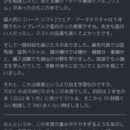
かを勉強したり。あと定番の「データ構造とアルゴリズ
ム」があったのもこの年でした。
個人的に {ハード,ソフト}ウェア・アーキテクチャは 5 年
間でもトップレベルで面白かった授業ですね。先生も面白
い人だったし、テストの品質も高くてよかったです。
そして一般科目も歯ごたえがありました。線形代数では固
有値・固有ベクトル、微分積分では積分・偏微分・重積分
と、編入試験でも頻出の分野を学びました。国語でも小論
文を学んだりして、受験が徐々に近づいてくるのを感じて
いました。
それと、これは授業というより自主学習なのですが、
TOEIC の点が伸びたのもこの年度でした。初回は 2 年生の
末（2022 年 1 月）に受けて 515 点、そこから 70 時間く
らい勉強して 340 点くらい伸ばしました。
なんというか、この年度の重みがデカすぎるような気がし